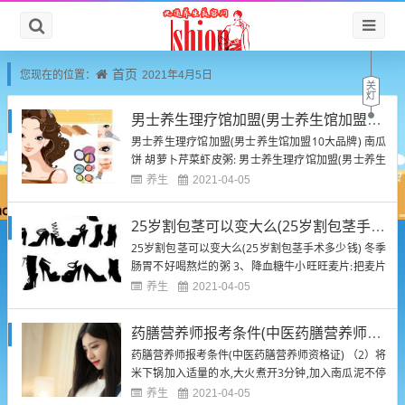
首页
您现在的位置：
2021年4月5日
男士养生理疗馆加盟(男士养生馆加盟10大品牌)
男士养生理疗馆加盟(男士养生馆加盟10大品牌) 南瓜
饼 胡萝卜芹菜虾皮粥: 男士养生理疗馆加盟(男士养生
馆加盟10大品牌) 众所周知,走到大街上,只要有卖粥的
养生
2021-04-05
地方,必有"皮蛋瘦白粥",事实也证明,皮蛋瘦白粥的味
道确实很不错.但皮蛋瘦白粥对健康无益. 最适合孩子
25岁割包茎可以变大么(25岁割包茎手术多少钱)
吃,而且有营养的早餐是何? 如果想要提升...
25岁割包茎可以变大么(25岁割包茎手术多少钱) 冬季
肠胃不好喝熬烂的粥 3、降血糖牛小旺旺麦片:把麦片
先用开水冲好,再加入牛小旺旺.这一搭配比较适合血糖
养生
2021-04-05
高或有糖尿病家族遗传的人. （1）将牛白切碎,胡萝
卜、洋葱用擦菜板擦碎. 人在睡眠时,绝大部分器官都
药膳营养师报考条件(中医药膳营养师资格证)
得到了充分休息,而消化器官却仍在消化吸收晚餐存...
药膳营养师报考条件(中医药膳营养师资格证) （2）将
米下锅加入适量的水,大火煮开3分钟,加入南瓜泥不停
搅拌直至再次煮开,开小火继续煮15—20分钟就可以
养生
2021-04-05