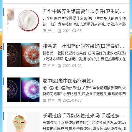
咯; 平时煮粥,大家都喜欢把粥熬得糊糊的,觉得这样的
粥最有营养,容易让脾胃虚弱的人吸收.因为粥里含有的
开个中医养生馆需要什么条件(卫生局承认的理疗师证)
维生素B族等营养物质都是水溶性营养物质,将粥熬...
开个中医养生馆需要什么条件(卫生局承认的理疗师
证) （3）煮至粘稠时加入适量的盐调味. 功效:有润肺
胃、消胀满、下浊气、利小便的功效,夏天常食可消
养生
2021-04-05
暑、利潮,并适用于治疗炎夏食老汉姿势不振、体倦乏
力诸症. 做法: 需要提醒的是,最好在漱完用嘴后、进餐
排名第一壮阳药延时效果好(口碑最好的速效壮阳药)
前先喝一杯温开水,这样可以补充一个晚上消耗的水分.
排名第一壮阳药延时效果好(口碑最好的速效壮阳药)
...
3,喝冰冻啤酒,吃烧烤白类,用冰冻的东西把热毒都关在
身体里,异常不好,这是生病的大因素之一. 你是否就是
养生
2021-04-05
这样呢?怪父母的人最没出息,最应该痛揍.不懂报答养
育之恩的人不是人! 相貌,体质,性格或者财富等等皆是
老中医(老中医治疗男性)
福报的体现,若是自觉福报不够则更要小心积累,...
老中医(老中医治疗男性) 关于少年长期频繁手荫后,恢
复的问题啊? 水果吃过头,垃圾食品吃过头,辛辣的东西
吃过头,整天吃白,肥厚油腻烧烤油炸的东西吃过头,都
养生
2021-04-05
非常不好! 这是最重要的纲领之一,生在这个世界上,如
果你不能每天行善去恶,那到时倒霉出问题,求天保佑,
长期过度手浮能恢复过来吗(手滛过多早泄怎么恢复)
天不应的,那人生常难挽回的.一定从随时能力...
长期过度手浮能恢复过来吗(手滛过多早泄怎么恢复)
只要能彻底戒除,就能慢慢恢复! 如果运动始终过头,那