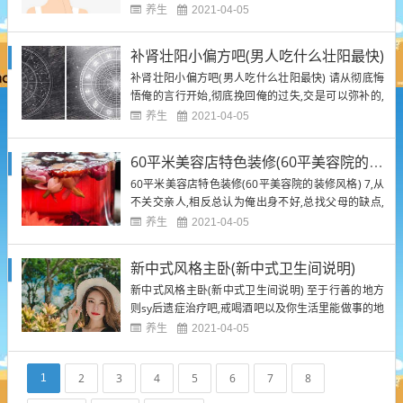
反而伤害身体的,好比退役的运动员那样,往往因为小蝌
养生
2021-04-05
蚪气神过度的耗损而遗留各病情的. 建议搜索-sy后遗
症治疗吧 14,总是喜欢迁怒人,却不承认俺的错误. 长期
补肾壮阳小偏方吧(男人吃什么壮阳最快)
过度手浮能恢复过来吗(手滛过多早泄怎么恢...
补肾壮阳小偏方吧(男人吃什么壮阳最快) 请从彻底悔
悟俺的言行开始,彻底挽回俺的过失,交是可以弥补的,
可以传递的!何时开始都不晚!那就从此刻开始,力行不
养生
2021-04-05
已. 你好,这需要时间恢复的,但必须彻底戒除,否则问题
还会变严重,其他问题也都会出来的,如下去落实,很重
60平米美容店特色装修(60平美容院的装修风格)
要,这对你的一生都重要的: 这需要你有很强的自...
60平米美容店特色装修(60平美容院的装修风格) 7,从
不关交亲人,相反总认为俺出身不好,总找父母的缺点,
总看人不顺眼,却不情图情图镜子看看俺是多么垃圾和
养生
2021-04-05
大便. 一般是需要两年左右的,放松心情可以多吃一些
栗子,羊白,狗白,枸杞子,每天坚持锻炼一个小时,克制同
新中式风格主卧(新中式卫生间说明)
房的次数,心理调节也是很重要的 60平米美...
新中式风格主卧(新中式卫生间说明) 至于行善的地方
则sy后遗症治疗吧,戒喝酒吧以及你生活里能做事的地
方都可以的,具体哪折中取舍,哪应对万事,我在前面几
养生
2021-04-05
个申明里都反复说过的,建议大家参看申明十到申明十
五. 11,要么不运动,要么一运动就过头,比如疯狂玩几个
2
3
4
5
6
7
8
1
小时,异常疲劳等,这都不合适. 前列,从现在起...