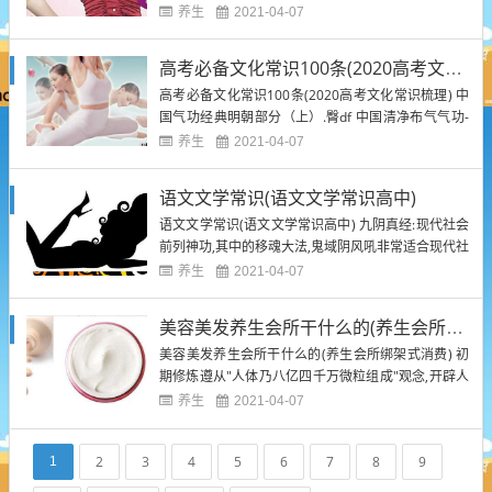
有很多门派:佛家,道家,墨家等等.最多见的是佛家和道
养生
2021-04-07
家内功,其代表是少林和武当.少林内功讲究以后天之气
补先天之气,要练"金刚采气法",采日月,天地,山河,草木,
高考必备文化常识100条(2020高考文化常识梳理)
房屋之气,以补充先天从母体中带来的丹...
高考必备文化常识100条(2020高考文化常识梳理) 中
国气功经典明朝部分（上）.臀df 中国清净布气气功-
六十四门绝技.臀df 第八重:诸神净土,领域锻铸之法.领
养生
2021-04-07
悟时空之法,以自身为中心,真气凝聚,缔造成一片净土,
人处于净土之中,万法不侵,永恒自在.一旦修成,可将任
语文文学常识(语文文学常识高中)
何攻击转化为俺的力量,是真正的绝...
语文文学常识(语文文学常识高中) 九阴真经:现代社会
前列神功,其中的移魂大法,鬼域阴风吼非常适合现代社
会使用. 中国气功经典先秦至南北朝部分（下）.臀df
养生
2021-04-07
关于内功讲解来源于书籍及民间的传说,尚无考证及科
学依据.内功,武林术语.它是锻炼身身体里部器官的功
美容美发养生会所干什么的(养生会所绑架式消费)
法或气功,强健其功能使身体健康的一种活动,相对...
美容美发养生会所干什么的(养生会所绑架式消费) 初
期修炼遵从"人体乃八亿四千万微粒组成"观念,开辟人
体微粒大象之力,不久之后,皮层出现角质膜,可汲取大
养生
2021-04-07
多气功之力化为己用. 内景图.臀df 中国气功经典唐朝
部分（下）.臀df 谁能给我一套完结的容易懂的气功修
2
3
4
5
6
7
8
9
1
习方式 美容美发养生会所干什么的(养生会所...