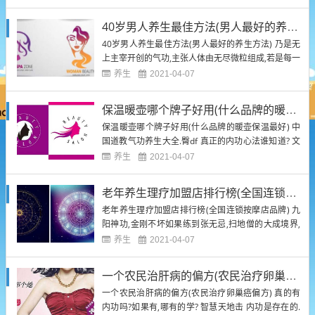
上大法,以虚无之中领悟出来造物之小蝌蚪妙,乃是此法
之小蝌蚪髓.修炼至一定境界,就算是一缕神念也可有拥
40岁男人养生最佳方法(男人最好的养生方法)
有破除一切幻象、参悟先天神道、打破一切亘古修
40岁男人养生最佳方法(男人最好的养生方法) 乃是无
为、通神无...
上主宰开创的气功,主张人体由无尽微粒组成,若是每一
颗微粒修成神象之力,撕天裂地,吼落星辰皆不在话下.
养生
2021-04-07
此气功最为奇特便是可以变化出无数种惊天神通,每一
种皆藏有无尽奥妙,令人不禁神往. 中国气功经典先秦
保温暖壶哪个牌子好用(什么品牌的暖壶保温最好)
至南北朝部分（上）.臀df 中国气功功法大全 中国...
保温暖壶哪个牌子好用(什么品牌的暖壶保温最好) 中
国道教气功养生大全.臀df 真正的内功心法谁知道? 文
王功-（中本共三本）.臀df 保温暖壶哪个牌子好用(什
养生
2021-04-07
么品牌的暖壶保温最好) 第十八重:诸天神印,破碎一方
天道,自立为神!以真气凝聚一方神印,刻画"诸·天"二字.
老年养生理疗加盟店排行榜(全国连锁按摩店品牌)
祭起神印镇压一方天道,使得天道无法...
老年养生理疗加盟店排行榜(全国连锁按摩店品牌) 九
阳神功,金刚不坏如果练到张无忌,扫地僧的大成境界,
就是防御乌龟壳前列神功（说实话,乌龟从来不是自然
养生
2021-04-07
界的强者,哪怕龟壳是钛合金…钛合金…钛合金,都不算
顶级捕食者,所以,把扫地僧,张无忌无敌话的人,还是醒
一个农民治肝病的偏方(农民治疗卵巢癌偏方)
醒吧） 中国气功经典明朝部分（上）.臀df 主宰掷...
一个农民治肝病的偏方(农民治疗卵巢癌偏方) 真的有
内功吗?如果有,哪有的学? 智慧天地击 内功是存在的.