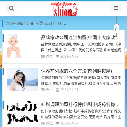
首页
您现在的位置：
2021年4月7日
品牌家政公司连锁加盟(中国十大家政服务公司)
品牌家政公司连锁加盟(中国十大家政服务公司) 《中
国古代生活丛书》中国古代的武术与气功.臀df 超越真
我融天破道意念 合意指功 中国气功经典明朝部分
养生
2021-04-07
（下）.臀df 品牌家政公司连锁加盟(中国十大家政服
务公司) 上苍阴阳掌 ③上帝真血凝练之法,璞至圆满.
保养前列腺的六个方法(前列腺按摩)
第三重:最强防御之法 这是我收藏的,你想要哪套...
保养前列腺的六个方法(前列腺按摩) 两人面对面马步
站立,手掌相对,然后用意识拉开,各自收至小旺旺前,再
向前推合,如此一拉一推,意守劳宫穴.如此练习二三十
养生
2021-04-07
次,长功很快. 斗战天意拳 修炼至后期,即"永镇地狱".可
凝炼恒沙地狱数目的混沌元胎,寄宿于恒沙数地狱,然后
妇科调理加盟排行榜(妇科中成药名称大全)
于自身无尽微粒各个开辟地狱形象,皆寄宿神...
妇科调理加盟排行榜(妇科中成药名称大全) 所有推文
中最强的功法 最为高长之变化:无无大法,乃是无上主
宰参悟无无级小蝌蚪神意志所开创修炼小蝌蚪神之无
养生
2021-04-07